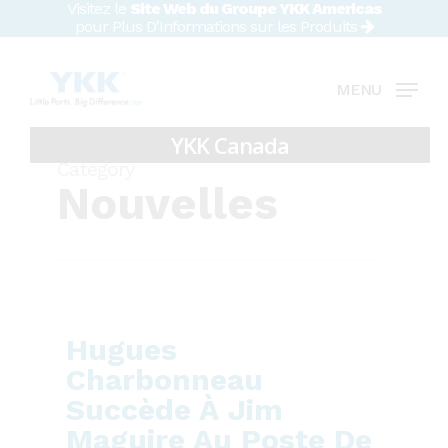
Visitez le
Site Web du Groupe YKK Americas
Skip
pour Plus D'Informations sur les Produits
to
Close
main
MENU
Menu
content
Category
Nouvelles
Hugues
Charbonneau
Succède À Jim
Maguire Au Poste De