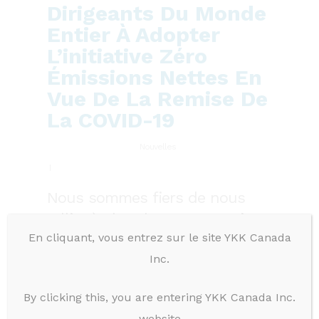
Dirigeants Du Monde
Entier À Adopter
L’initiative Zéro
Émissions Nettes En
Vue De La Remise De
La COVID-19
Nouvelles
Nous sommes fiers de nous
rallier à plus de 150 entreprises
En cliquant, vous entrez sur le site YKK Canada
– ayant une capitalisation
Inc.
boursière totale s’élevant à
plus de 2400 milliards de
By clicking this, you are entering YKK Canada Inc.
dollars américains, et
website